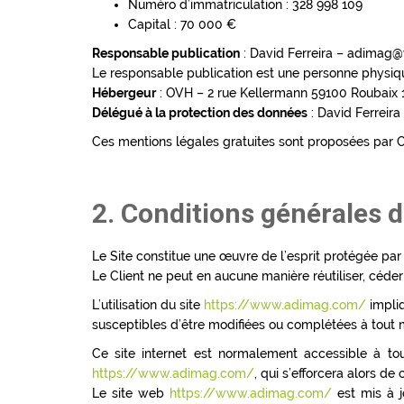
Numéro d’immatriculation : 328 998 109
Capital : 70 000 €
Responsable publication
: David Ferreira – adimag
Le responsable publication est une personne physiq
Hébergeur
: OVH – 2 rue Kellermann 59100 Roubaix 
Délégué à la protection des données
: David Ferreir
Ces mentions légales gratuites sont proposées par Or
2. Conditions générales d’
Le Site constitue une œuvre de l’esprit protégée par 
Le Client ne peut en aucune manière réutiliser, céde
L’utilisation du site
https://www.adimag.com/
impliq
susceptibles d’être modifiées ou complétées à tout m
Ce site internet est normalement accessible à to
https://www.adimag.com/
, qui s’efforcera alors d
Le site web
https://www.adimag.com/
est mis à j