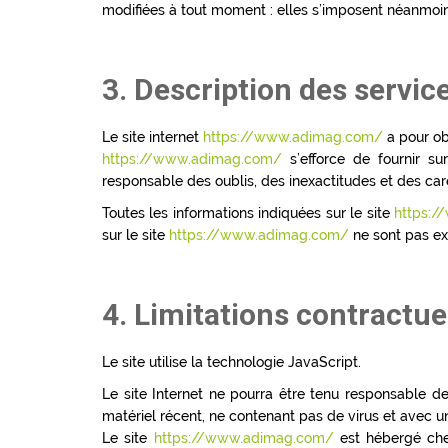
modifiées à tout moment : elles s’imposent néanmoins à
3. Description des servic
Le site internet
https://www.adimag.com/
a pour ob
https://www.adimag.com/
s’efforce de fournir su
responsable des oublis, des inexactitudes et des caren
Toutes les informations indiquées sur le site
https:
sur le site
https://www.adimag.com/
ne sont pas exh
4. Limitations contractue
Le site utilise la technologie JavaScript.
Le site Internet ne pourra être tenu responsable de 
matériel récent, ne contenant pas de virus et avec u
Le site
https://www.adimag.com/
est hébergé chez