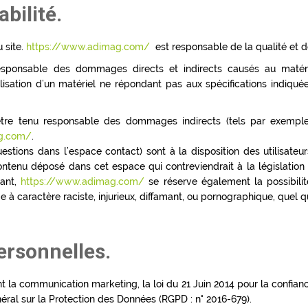
bilité.
 site.
https://www.adimag.com/
est responsable de la qualité et de
ponsable des dommages directs et indirects causés au matériel d
utilisation d’un matériel ne répondant pas aux spécifications indiqué
re tenu responsable des dommages indirects (tels par exempl
g.com/
.
estions dans l’espace contact) sont à la disposition des utilisateu
tenu déposé dans cet espace qui contreviendrait à la législation a
éant,
https://www.adimag.com/
se réserve également la possibilit
 caractère raciste, injurieux, diffamant, ou pornographique, quel que
ersonnelles.
t la communication marketing, la loi du 21 Juin 2014 pour la confian
ral sur la Protection des Données (RGPD : n° 2016-679).