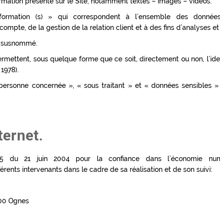
mation présente sur le Site, notamment textes – images – vidéos.
mation (s) » qui correspondent à l’ensemble des données p
ompte, de la gestion de la relation client et à des fins d’analyses et 
te susnommé.
rmettent, sous quelque forme que ce soit, directement ou non, l’ide
 1978).
ersonne concernée », « sous traitant » et « données sensibles » 
ternet.
5 du 21 juin 2004 pour la confiance dans l’économie numér
fférents intervenants dans le cadre de sa réalisation et de son suivi:
300 Ognes