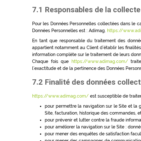
7.1 Responsables de la collect
Pour les Données Personnelles collectées dans le cad
Données Personnelles est : Adimag.
https://www.a
En tant que responsable du traitement des donnée
appartient notamment au Client d’établir les finalité
information complète sur le traitement de leurs donn
Chaque fois que
https://www.adimag.com/
trait
l’exactitude et de la pertinence des Données Personn
7.2 Finalité des données collec
https://www.adimag.com/
est susceptible de traite
pour permettre la navigation sur le Site et la 
Site, facturation, historique des commandes, et
pour prévenir et lutter contre la fraude inform
pour améliorer la navigation sur le Site : donné
pour mener des enquêtes de satisfaction facul
pour mener des campagnes de communication (