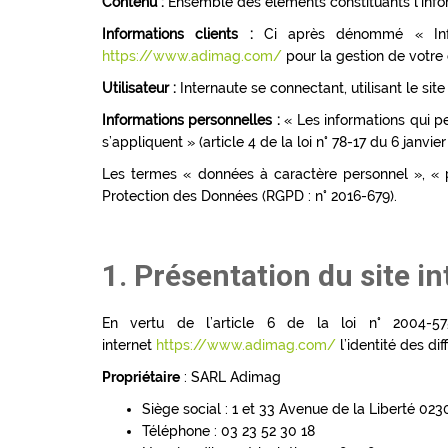
Contenu :
Ensemble des éléments constituants l’infor
Informations clients :
Ci après dénommé « Infor
https://www.adimag.com/
pour la gestion de votre c
Utilisateur :
Internaute se connectant, utilisant le si
Informations personnelles :
« Les informations qui pe
s’appliquent » (article 4 de la loi n° 78-17 du 6 janvier
Les termes « données à caractère personnel », « p
Protection des Données (RGPD : n° 2016-679).
1. Présentation du site in
En vertu de l’article 6 de la loi n° 2004-57
internet
https://www.adimag.com/
l’identité des di
Propriétaire
: SARL Adimag
Siège social : 1 et 33 Avenue de la Liberté 02
Téléphone : 03 23 52 30 18