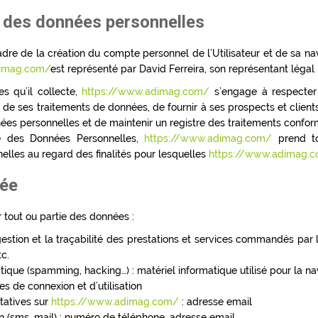
e des données personnelles
re de la création du compte personnel de l’Utilisateur et de sa nav
dimag.com/
est représenté par David Ferreira, son représentant légal
s qu’il collecte,
https://www.adimag.com/
s’engage à respecter l
s de ses traitements de données, de fournir à ses prospects et client
ées personnelles et de maintenir un registre des traitements conforme
e des Données Personnelles,
https://www.adimag.com/
prend to
elles au regard des finalités pour lesquelles
https://www.adimag.
tée
r tout ou partie des données :
gestion et la traçabilité des prestations et services commandés par l’
c.
atique (spamming, hacking…) : matériel informatique utilisé pour la na
es de connexion et d’utilisation
tatives sur
https://www.adimag.com/
: adresse email
sms, mail) : numéro de téléphone, adresse email