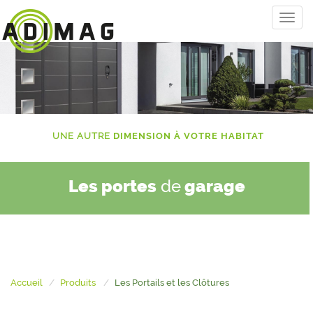
UNE AUTRE
DIMENSION À VOTRE HABITAT
Les portes
de
garage
Accueil
Produits
Les Portails et les Clôtures