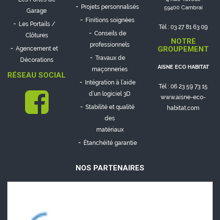
Projets personnalisés
59400 Cambrai
Garage
Finitions soignées
Les Portails /
Tél :
03 27 81 63 09
Conseils de
Clôtures
NOTRE
professionnels
GROUPEMENT
Agencement et
Travaux de
Décorations
AISNE ECO HABITAT
maçonneries
RÉSEAU SOCIAL
Intégration à l’aide
Tél :
06 23 59 73 15
d’un logiciel 3D
www.aisne-eco-
Stabilité et qualité
habitat.com
des
matériaux
Étanchéité garantie
NOS PARTENAIRES