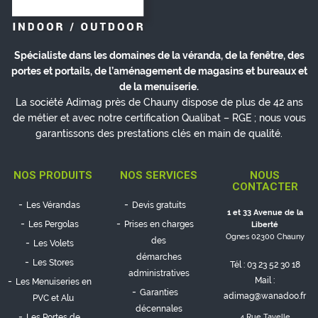
Spécialiste dans les domaines de la véranda, de la fenêtre, des
portes et portails, de l’aménagement de magasins et bureaux et
de la menuiserie.
La société Adimag près de Chauny dispose de plus de 42 ans
de métier et avec notre certification Qualibat – RGE ; nous vous
garantissons des prestations clés en main de qualité.
NOS PRODUITS
NOS SERVICES
NOUS
CONTACTER
Les Vérandas
Devis gratuits
1 et 33 Avenue de la
Les Pergolas
Prises en charges
Liberté
Ognes 02300 Chauny
des
Les Volets
démarches
Les Stores
Tél :
03 23 52 30 18
administratives
Mail :
Les Menuiseries en
Garanties
adimag@wanadoo.fr
PVC et Alu
décennales
Les Portes de
4 Rue Tavelle